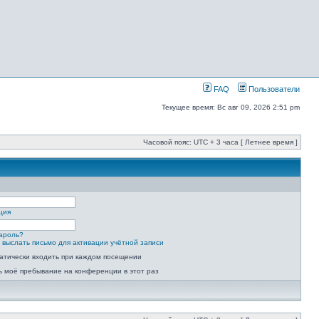
FAQ
Пользователи
Текущее время: Вс авг 09, 2026 2:51 pm
Часовой пояс: UTC + 3 часа [ Летнее время ]
ция
ароль?
 выслать письмо для активации учётной записи
атически входить при каждом посещении
ь моё пребывание на конференции в этот раз