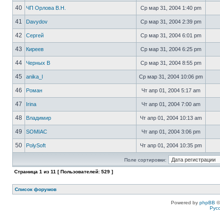
40
ЧП Орлова В.Н.
Ср мар 31, 2004 1:40 pm
41
Davydov
Ср мар 31, 2004 2:39 pm
42
Сергей
Ср мар 31, 2004 6:01 pm
43
Киреев
Ср мар 31, 2004 6:25 pm
44
Черных В
Ср мар 31, 2004 8:55 pm
45
anika_l
Ср мар 31, 2004 10:06 pm
46
Роман
Чт апр 01, 2004 5:17 am
47
Irina
Чт апр 01, 2004 7:00 am
48
Владимир
Чт апр 01, 2004 10:13 am
49
SOMIAC
Чт апр 01, 2004 3:06 pm
50
PolySoft
Чт апр 01, 2004 10:35 pm
Поле сортировки:
Страница
1
из
11
[ Пользователей: 529 ]
Список форумов
Powered by
phpBB
©
Рус