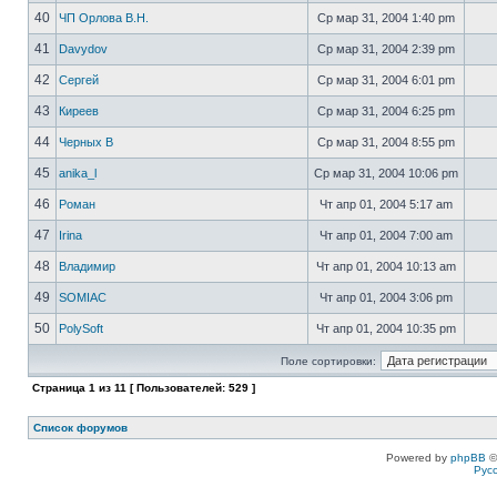
40
ЧП Орлова В.Н.
Ср мар 31, 2004 1:40 pm
41
Davydov
Ср мар 31, 2004 2:39 pm
42
Сергей
Ср мар 31, 2004 6:01 pm
43
Киреев
Ср мар 31, 2004 6:25 pm
44
Черных В
Ср мар 31, 2004 8:55 pm
45
anika_l
Ср мар 31, 2004 10:06 pm
46
Роман
Чт апр 01, 2004 5:17 am
47
Irina
Чт апр 01, 2004 7:00 am
48
Владимир
Чт апр 01, 2004 10:13 am
49
SOMIAC
Чт апр 01, 2004 3:06 pm
50
PolySoft
Чт апр 01, 2004 10:35 pm
Поле сортировки:
Страница
1
из
11
[ Пользователей: 529 ]
Список форумов
Powered by
phpBB
©
Рус