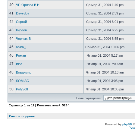
40
ЧП Орлова В.Н.
Ср мар 31, 2004 1:40 pm
41
Davydov
Ср мар 31, 2004 2:39 pm
42
Сергей
Ср мар 31, 2004 6:01 pm
43
Киреев
Ср мар 31, 2004 6:25 pm
44
Черных В
Ср мар 31, 2004 8:55 pm
45
anika_l
Ср мар 31, 2004 10:06 pm
46
Роман
Чт апр 01, 2004 5:17 am
47
Irina
Чт апр 01, 2004 7:00 am
48
Владимир
Чт апр 01, 2004 10:13 am
49
SOMIAC
Чт апр 01, 2004 3:06 pm
50
PolySoft
Чт апр 01, 2004 10:35 pm
Поле сортировки:
Страница
1
из
11
[ Пользователей: 529 ]
Список форумов
Powered by
phpBB
©
Рус