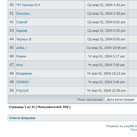
40
ЧП Орлова В.Н.
Ср мар 31, 2004 1:40 pm
41
Davydov
Ср мар 31, 2004 2:39 pm
42
Сергей
Ср мар 31, 2004 6:01 pm
43
Киреев
Ср мар 31, 2004 6:25 pm
44
Черных В
Ср мар 31, 2004 8:55 pm
45
anika_l
Ср мар 31, 2004 10:06 pm
46
Роман
Чт апр 01, 2004 5:17 am
47
Irina
Чт апр 01, 2004 7:00 am
48
Владимир
Чт апр 01, 2004 10:13 am
49
SOMIAC
Чт апр 01, 2004 3:06 pm
50
PolySoft
Чт апр 01, 2004 10:35 pm
Поле сортировки:
Страница
1
из
11
[ Пользователей: 529 ]
Список форумов
Powered by
phpBB
©
Рус