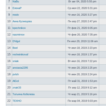
7
NaBu
Вт авг 04, 2020 5:55 pm
8
ЕленаР
Ср июл 22, 2020 5:31 pm
9
medv
Чт июл 16, 2020 3:27 pm
10
Анна Кузнецова
Пн апр 27, 2020 2:47 pm
11
kpechnikov
Пт фев 21, 2020 6:05 pm
12
nasmirnov
Чт фев 20, 2020 7:35 pm
13
DVigul
Пн июл 29, 2019 11:06 am
14
Boel
Чт июл 18, 2019 2:23 pm
15
reshetnikovaf
Чт июл 18, 2019 1:37 pm
16
sniak
Вт июл 16, 2019 7:22 pm
17
anstasia2295
Чт июн 20, 2019 2:25 pm
18
pvlsh
Чт июн 20, 2019 2:24 pm
19
AlGol
Пт май 31, 2019 1:53 pm
20
znak33
Пт апр 12, 2019 9:12 am
21
Татьяна Кобелева
Чт мар 21, 2019 5:16 pm
22
ТЕХНО
Пн мар 04, 2019 5:03 pm