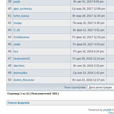
39
jurjob
Вт авг 01, 2017 8:09 pm
40
gleb_tuchinsky
Ср мар 29, 2017 12:08 pm
41
turbo_kassa
Вт мар 28, 2017 11:30 am
42
Sunjay
Пн мар 20, 2017 6:35 pm
43
C_Ю
Вт фев 21, 2017 3:52 pm
44
ZenMaximus
Пт фев 10, 2017 11:33 pm
45
onebr
Пт фев 03, 2017 4:03 pm
46
fury
Пт дек 16, 2016 6:24 pm
47
skameykin22
Пт дек 09, 2016 12:10 pm
48
AlexSem
Вт ноя 29, 2016 3:33 pm
49
domrustika
Ср ноя 23, 2016 1:42 pm
50
Andrei_Revector
Вт ноя 22, 2016 12:47 pm
Поле сортировки:
Страница
1
из
11
[ Пользователей: 529 ]
Список форумов
Powered by
phpBB
©
Рус