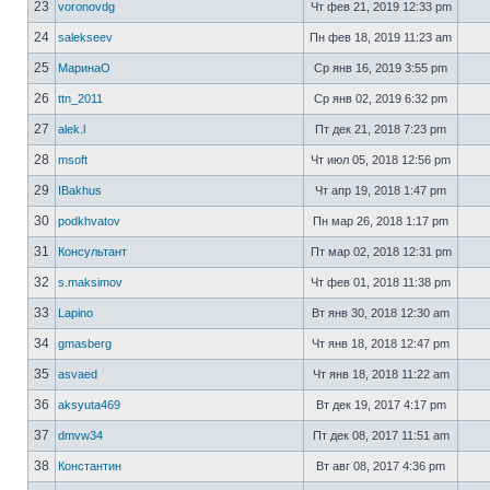
23
voronovdg
Чт фев 21, 2019 12:33 pm
24
salekseev
Пн фев 18, 2019 11:23 am
25
МаринаО
Ср янв 16, 2019 3:55 pm
26
ttn_2011
Ср янв 02, 2019 6:32 pm
27
alek.l
Пт дек 21, 2018 7:23 pm
28
msoft
Чт июл 05, 2018 12:56 pm
29
IBakhus
Чт апр 19, 2018 1:47 pm
30
podkhvatov
Пн мар 26, 2018 1:17 pm
31
Консультант
Пт мар 02, 2018 12:31 pm
32
s.maksimov
Чт фев 01, 2018 11:38 pm
33
Lapino
Вт янв 30, 2018 12:30 am
34
gmasberg
Чт янв 18, 2018 12:47 pm
35
asvaed
Чт янв 18, 2018 11:22 am
36
aksyuta469
Вт дек 19, 2017 4:17 pm
37
dmvw34
Пт дек 08, 2017 11:51 am
38
Константин
Вт авг 08, 2017 4:36 pm