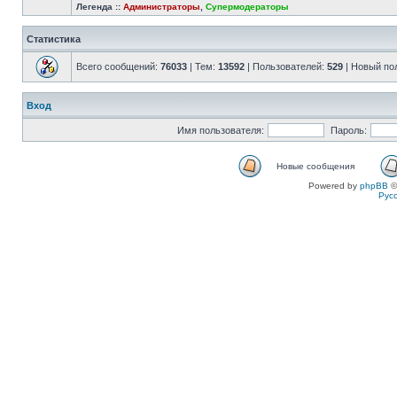
Легенда ::
Администраторы
,
Супермодераторы
Статистика
Всего сообщений:
76033
| Тем:
13592
| Пользователей:
529
| Новый по
Вход
Имя пользователя:
Пароль:
Новые сообщения
Powered by
phpBB
©
Рус